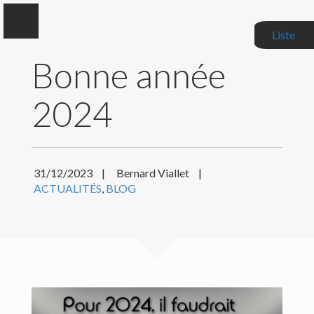
Liste
Bonne année
2024
Bernard Viallet
Auteur, Critique littéraire, Correcteur de manuscrits
31/12/2023
|
Bernard Viallet
|
ACTUALITÉS
,
BLOG
BIOGRAPHIE
MES LIVRES
MES CRITIQUES
ACTUALITÉS