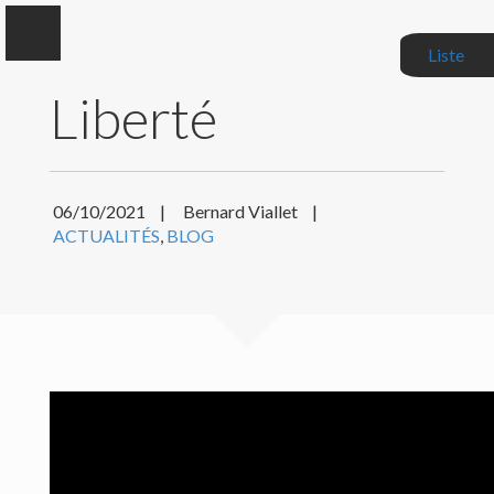
Liste
Liberté
Bernard Viallet
06/10/2021
|
Bernard Viallet
|
ACTUALITÉS
,
BLOG
Auteur, Critique littéraire, Correcteur de manuscrits
BIOGRAPHIE
MES LIVRES
MES CRITIQUES
ACTUALITÉS