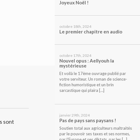
Joyeux Noël !
octobre 18th, 2024
Le premier chapitre en audio
octobre 17th, 2024
Nouvel opus : Aellyouh la
mystérieuse
Et voilà le 17ème ouvrage publié par
votre serviteur. Un roman de science-
fiction humoristique et un brin
sarcastique qui plaira […]
janvier 29th, 2024
Pas de pays sans paysans !
s sont
Soutien total aux agriculteurs maltraités
par le pouvoir ses taxes et ses normes,
par l’Europe et ses diktats, par les […]