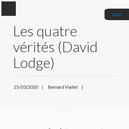
Liste
Les quatre
vérités (David
Bernard Viallet
Lodge)
Auteur, Critique littéraire, Correcteur de manuscrits
BIOGRAPHIE
25/03/2020
|
Bernard Viallet
|
MES LIVRES
MES CRITIQUES
ACTUALITÉS