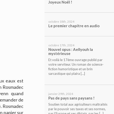
Joyeux Noël !
octobre 18th, 2024
Le premier chapitre en audio
octobre 17th, 2024
Nouvel opus : Aellyouh la
mystérieuse
Et voilà le 17ème ouvrage publié par
votre serviteur. Un roman de science-
fiction humoristique et un brin
sarcastique qui plaira […]
ux eaux est
nn Rosmadec
Gwenn quand
janvier 29th, 2024
Pas de pays sans paysans !
 demander de
Soutien total aux agriculteurs maltraités
bé. Rosmadec
par le pouvoir ses taxes et ses normes,
n papier sur
par l’Europe et ses diktats, par les […]