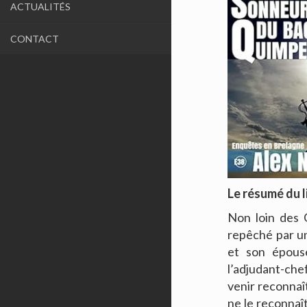
ACTUALITÉS
CONTACT
Le résumé du l
Non loin des 
repêché par u
et son épous
l’adjudant-che
venir reconnaî
ne le reconnaî