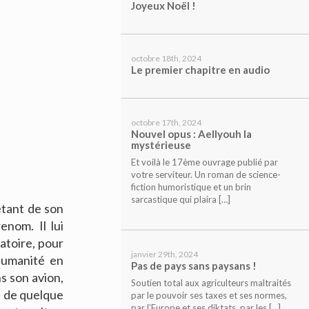
Joyeux Noël !
octobre 18th, 2024
Le premier chapitre en audio
octobre 17th, 2024
Nouvel opus : Aellyouh la
mystérieuse
Et voilà le 17ème ouvrage publié par
votre serviteur. Un roman de science-
fiction humoristique et un brin
sarcastique qui plaira […]
étant de son
enom. Il lui
atoire, pour
janvier 29th, 2024
’humanité en
Pas de pays sans paysans !
s son avion,
Soutien total aux agriculteurs maltraités
re de quelque
par le pouvoir ses taxes et ses normes,
par l’Europe et ses diktats, par les […]