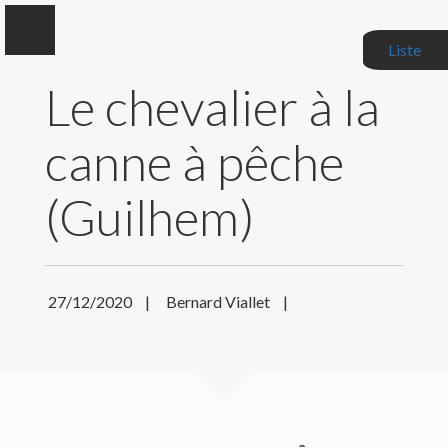
Liste
Le chevalier à la
canne à pêche
Bernard Viallet
(Guilhem)
Auteur, Critique littéraire, Correcteur de manuscrits
BIOGRAPHIE
27/12/2020
|
Bernard Viallet
|
MES LIVRES
MES CRITIQUES
ACTUALITÉS