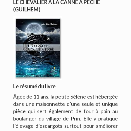
LE CHEVALIER A LA CANNE A PÊCHE
(GUILHEM)
CONTACT
Le résumé du livre
Âgée de 11 ans, la petite Sélène est hébergée
dans une maisonnette d’une seule et unique
pièce qui sert également de four à pain au
boulanger du village de Prin. Elle y pratique
l’élevage d’escargots surtout pour améliorer
Copyright © 2016. Bernard Viallet. Tous droits réservés.