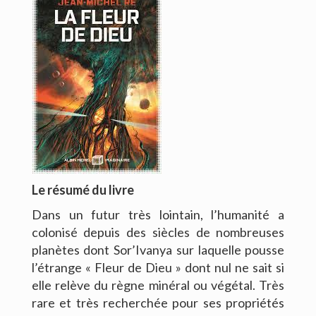
CONTACT
Le résumé du livre
Dans un futur très lointain, l’humanité a
colonisé depuis des siècles de nombreuses
planètes dont Sor’Ivanya sur laquelle pousse
l’étrange « Fleur de Dieu » dont nul ne sait si
elle relève du règne minéral ou végétal. Très
rare et très recherchée pour ses propriétés
Copyright © 2016. Bernard Viallet. Tous droits réservés.