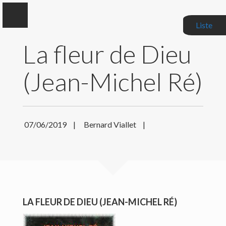
Liste
La fleur de Dieu
(Jean-Michel Ré)
Bernard Viallet
Auteur, Critique littéraire, Correcteur de manuscrits
07/06/2019
|
Bernard Viallet
|
BIOGRAPHIE
MES LIVRES
MES CRITIQUES
LA FLEUR DE DIEU (JEAN-MICHEL RÉ)
ACTUALITÉS