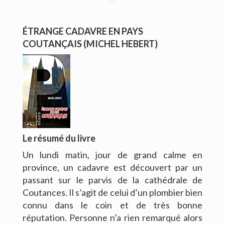
CONTACT
ÉTRANGE CADAVRE EN PAYS
COUTANÇAIS (MICHEL HEBERT)
Le résumé du livre
Un lundi matin, jour de grand calme en
province, un cadavre est découvert par un
passant sur le parvis de la cathédrale de
Coutances. Il s’agit de celui d’un plombier bien
connu dans le coin et de très bonne
réputation. Personne n’a rien remarqué alors
Copyright © 2016. Bernard Viallet. Tous droits réservés.