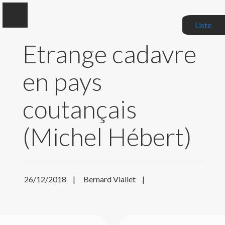
Liste
Etrange cadavre
en pays
Bernard Viallet
coutançais
Auteur, Critique littéraire, Correcteur de manuscrits
(Michel Hébert)
BIOGRAPHIE
MES LIVRES
26/12/2018
|
Bernard Viallet
|
MES CRITIQUES
ACTUALITÉS