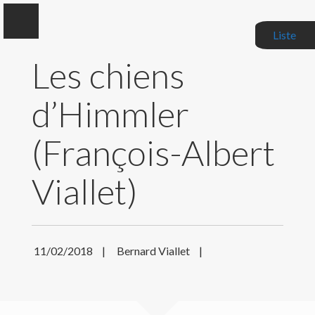
Liste
Les chiens
d’Himmler
Bernard Viallet
(François-Albert
Auteur, Critique littéraire, Correcteur de manuscrits
Viallet)
BIOGRAPHIE
MES LIVRES
11/02/2018
|
Bernard Viallet
|
MES CRITIQUES
ACTUALITÉS